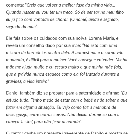
comenta: “
Creio que vai ser a melhor fase da minha vida…
Quando nascer eu vou ter um treco. Só de pensar no meu filho
eu já fico com vontade de chorar. (O nome) ainda é segredo,
segredo da mãe
“.
Ele fala sobre os cuidados com sua noiva, Lorena Maria, e
revela um conselho dado por sua mãe: “
Ela está com uma
mistura de hormônios dentro dela. A autoestima e o corpo vão
mudando, é difícil para a mulher. Você consegue entender. Minha
mãe me ajuda muito e eu escuto muito o que minha mãe fala,
que a grávida nunca esquece como ela foi tratada durante a
gravidez, a vida inteira
“.
Daniel também diz se preparar para a paternidade e afirma: “
Eu
estudo tudo. Tenho medo de estar com o bebê e não saber o que
fazer em alguma situação. Eu vejo como faz a manobra de
desengasgo, entre outras coisas. Não deixar dormir só com a
cabeça ‘assim’, para não ficar achatada
“.
O cantor ganha um presente irreverente de Danilo e mostra se