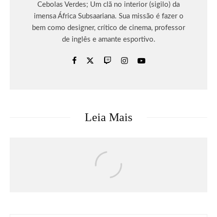
Cebolas Verdes; Um clã no interior (sigilo) da
imensa África Subsaariana. Sua missão é fazer o
bem como designer, crítico de cinema, professor
de inglês e amante esportivo.
Leia Mais
Celebridades
Bad Bunny e Zara apresentam Benito
Antonio, coleção inspirada no estilo
pessoal e universo criativo do artista