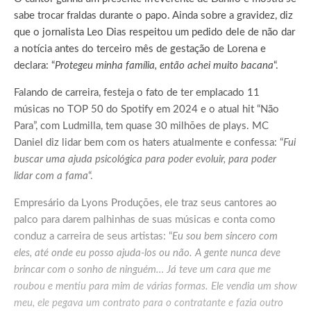
sabe trocar fraldas durante o papo. Ainda sobre a gravidez, diz
que o jornalista Leo Dias respeitou um pedido dele de não dar
a notícia antes do terceiro mês de gestação de Lorena e
declara: “
Protegeu minha família, então achei muito bacana
“.
Falando de carreira, festeja o fato de ter emplacado 11
músicas no TOP 50 do Spotify em 2024 e o atual hit “Não
Para”, com Ludmilla, tem quase 30 milhões de plays. MC
Daniel diz lidar bem com os haters atualmente e confessa: “
Fui
buscar uma ajuda psicológica para poder evoluir, para poder
lidar com a fama
“.
Empresário da Lyons Produções, ele traz seus cantores ao
palco para darem palhinhas de suas músicas e conta como
conduz a carreira de seus artistas: “
Eu sou bem sincero com
eles, até onde eu posso ajuda-los ou não. A gente nunca deve
brincar com o sonho de ninguém… Já teve um cara que me
roubou e mentiu para mim de várias formas. Ele vendia um show
meu, ele pegava um contrato para o contratante e fazia outro