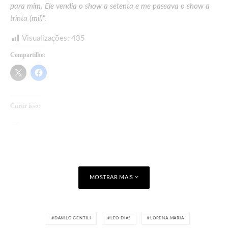
para mim. Ele vendia o show a setenta e me passava o show a
trinta (mil)
“.
Visualizações:
435
Compartilhe:
Curtir isso:
Carregando...
MOSTRAR MAIS
DANILO GENTILI
LEO DIAS
LORENA MARIA