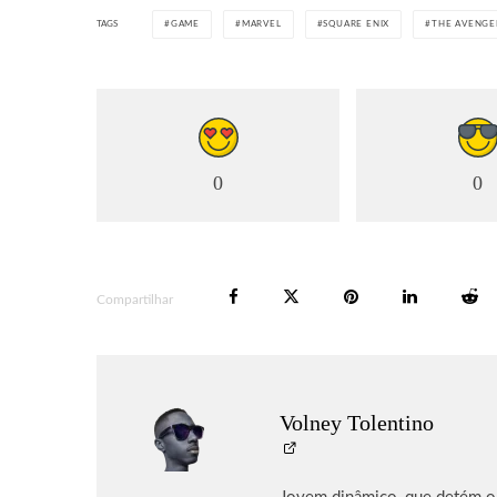
TAGS
GAME
MARVEL
SQUARE ENIX
THE AVENGE
0
0
Compartilhar
Volney Tolentino