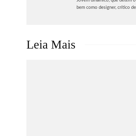
Jovem dinâmico, que detém o p
bem como designer, crítico de
Leia Mais
Games
DRAGON BALL: SPARKING!