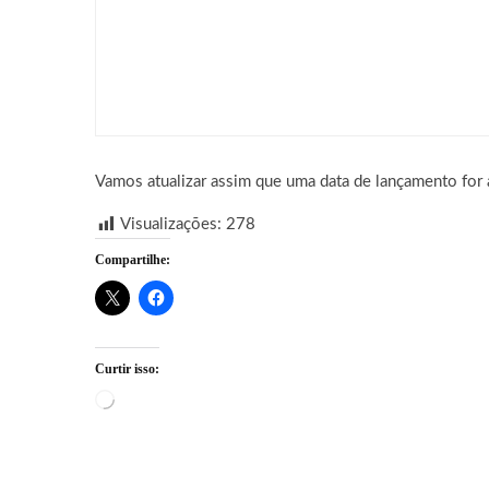
Games
Palworld Online: Garena 
Vamos atualizar assim que uma data de lançamento for 
Visualizações:
278
Compartilhe:
Curtir isso:
Carregando...