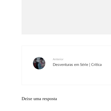
ZERO recebe seu maior DLC,
SUPER LIMIT-BREAKING
NEO, já disponível para PC e
consoles
Anterior
Desventuras em Série | Crítica
Deixe uma resposta