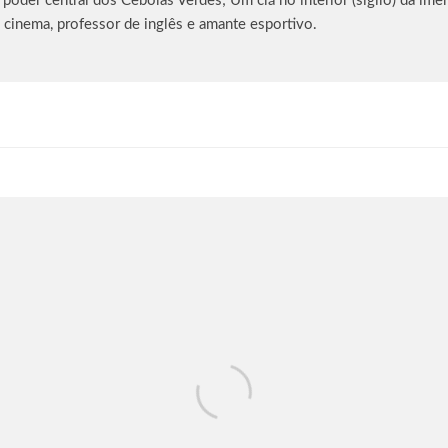
oder central dos Cebolas Verdes; Um clã no interior (sigilo) da imen
 cinema, professor de inglês e amante esportivo.