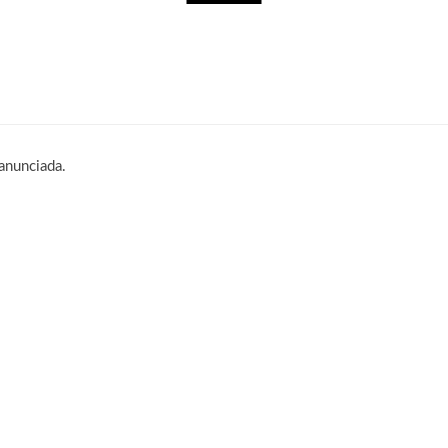
leva a experiência de Palworld para o mobile em fo
anunciada.