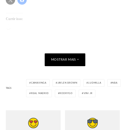
Curtir isso:
Carregando...
MOSTRAR MAIS
CAMAVINGA
JAYLEN BROWN
LUDMILLA
NBA
TAGS
REAL MADRID
RODRYGO
VINI JR