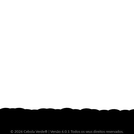
© 2026 Cebola Verde® | Versão 6.0.1 Todos os seus direitos reservados.