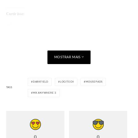
Curtir isso:
Carregando...
MOSTRAR MAIS
DARKFIELD
LOGITECH
MOUSEPADS
TAGS
MX ANYWHERE 3
0
0