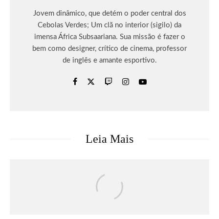
Jovem dinâmico, que detém o poder central dos
Cebolas Verdes; Um clã no interior (sigilo) da
imensa África Subsaariana. Sua missão é fazer o
bem como designer, crítico de cinema, professor
de inglês e amante esportivo.
Leia Mais
Atualizações
eSports
Games
Riot Games
CBLOL revive rivalidade histórica entre
PaiN Gaming e CNB no League Classic