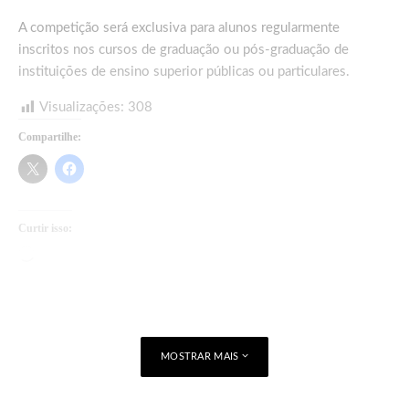
A competição será exclusiva para alunos regularmente
inscritos nos cursos de graduação ou pós-graduação de
instituições de ensino superior públicas ou particulares.
Visualizações:
308
Compartilhe:
Curtir isso:
Carregando...
MOSTRAR MAIS