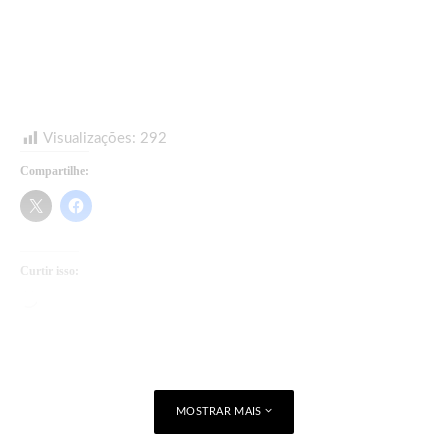
Visualizações:
292
Compartilhe:
Curtir isso:
Carregando...
MOSTRAR MAIS