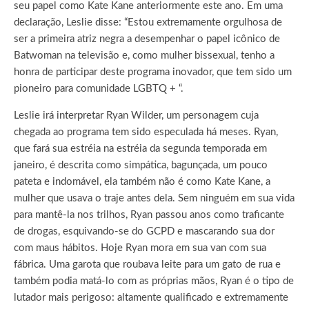
seu papel como Kate Kane anteriormente este ano. Em uma
declaração, Leslie disse: “Estou extremamente orgulhosa de
ser a primeira atriz negra a desempenhar o papel icônico de
Batwoman na televisão e, como mulher bissexual, tenho a
honra de participar deste programa inovador, que tem sido um
pioneiro para comunidade LGBTQ + “.
Leslie irá interpretar Ryan Wilder, um personagem cuja
chegada ao programa tem sido especulada há meses. Ryan,
que fará sua estréia na estréia da segunda temporada em
janeiro, é descrita como simpática, bagunçada, um pouco
pateta e indomável, ela também não é como Kate Kane, a
mulher que usava o traje antes dela. Sem ninguém em sua vida
para mantê-la nos trilhos, Ryan passou anos como traficante
de drogas, esquivando-se do GCPD e mascarando sua dor
com maus hábitos. Hoje Ryan mora em sua van com sua
fábrica. Uma garota que roubava leite para um gato de rua e
também podia matá-lo com as próprias mãos, Ryan é o tipo de
lutador mais perigoso: altamente qualificado e extremamente