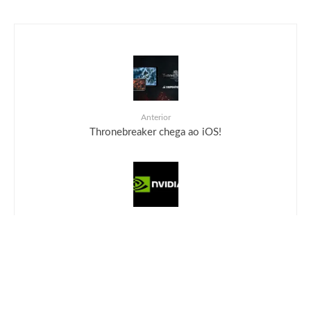
Anterior
Thronebreaker chega ao iOS!
Próximo
NVIDIA anuncia promoção de GeForce RTX com
Death Stranding