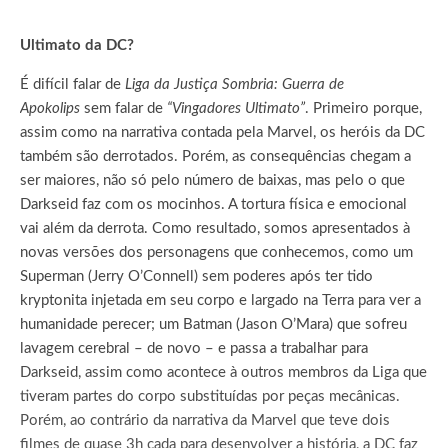
Ultimato da DC?
É difícil falar de
Liga da Justiça Sombria: Guerra de
Apokolips
sem falar de
“Vingadores Ultimato”
. Primeiro porque,
assim como na narrativa contada pela Marvel, os heróis da DC
também são derrotados. Porém, as consequências chegam a
ser maiores, não só pelo número de baixas, mas pelo o que
Darkseid faz com os mocinhos. A tortura física e emocional
vai além da derrota. Como resultado, somos apresentados à
novas versões dos personagens que conhecemos, como um
Superman (Jerry O’Connell) sem poderes após ter tido
kryptonita injetada em seu corpo e largado na Terra para ver a
humanidade perecer; um Batman (Jason O’Mara) que sofreu
lavagem cerebral – de novo – e passa a trabalhar para
Darkseid, assim como acontece à outros membros da Liga que
tiveram partes do corpo substituídas por peças mecânicas.
Porém, ao contrário da narrativa da Marvel que teve dois
filmes de quase 3h cada para desenvolver a história, a DC faz