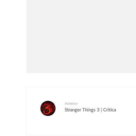
Games
Notícias
Rayman Legends Retold será
lançado em 1° de outubro
Anterior
Stranger Things 3 | Crítica