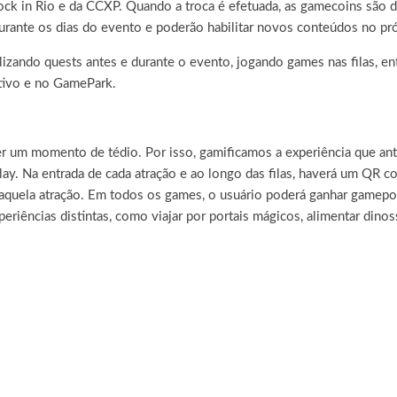
Rock in Rio e da CCXP. Quando a troca é efetuada, as gamecoins são d
ante os dias do evento e poderão habilitar novos conteúdos no próp
izando quests antes e durante o evento, jogando games nas filas, ent
ativo e no GamePark.
er um momento de tédio. Por isso, gamificamos a experiência que an
 Na entrada de cada atração e ao longo das filas, haverá um QR code
 daquela atração. Em todos os games, o usuário poderá ganhar gamepo
eriências distintas, como viajar por portais mágicos, alimentar dinos