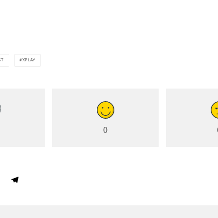
ST
XPLAY
0