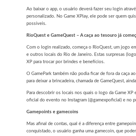
Ao baixar o app, o usuário deverá fazer seu login atrav
personalizado. No Game XPlay, ele pode ser quem quise
possíveis.
RioQuest e GameQuest – A caça ao tesouro já começ
Com o login realizado, começa o RioQuest, um jogo em 
e outros locais do Rio de Janeiro. Estas surpresas (l
XP para trocar por brindes e benefícios.
O GamePark também não podia ficar de fora da caça a
para deixar a brincadeira, chamada de GameQuest, ainda
Para descobrir os locais nos quais o logo da Game XP e
oficial do evento no Instagram (@gamexpoficial) e no pró
Gamepoints e gamecoins
Mas afinal de contas, qual é a diferença entre game
conquistado, o usuário ganha uma gamecoin, que podem 