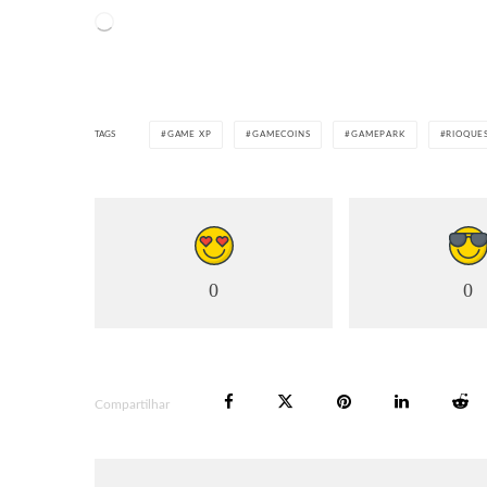
Carregando...
TAGS
GAME XP
GAMECOINS
GAMEPARK
RIOQUE
0
0
Compartilhar