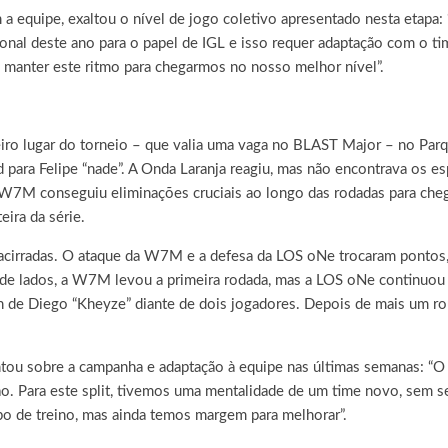
a equipe, exaltou o nível de jogo coletivo apresentado nesta etapa:
ional deste ano para o papel de IGL e isso requer adaptação com o t
 manter este ritmo para chegarmos no nosso melhor nível”.
iro lugar do torneio – que valia uma vaga no BLAST Major – no Par
para Felipe “nade”. A Onda Laranja reagiu, mas não encontrava os es
a W7M conseguiu eliminações cruciais ao longo das rodadas para che
eira da série.
am acirradas. O ataque da W7M e a defesa da LOS oNe trocaram ponto
 de lados, a W7M levou a primeira rodada, mas a LOS oNe continuou v
de Diego “Kheyze” diante de dois jogadores. Depois de mais um rou
ntou sobre a campanha e adaptação à equipe nas últimas semanas: “
ão. Para este split, tivemos uma mentalidade de um time novo, sem s
de treino, mas ainda temos margem para melhorar”.