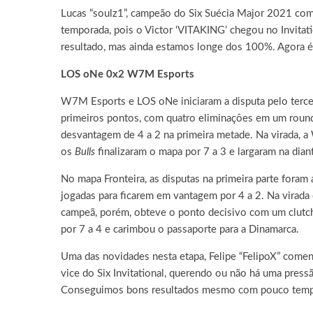
Lucas “soulz1”, campeão do Six Suécia Major 2021 com 
temporada, pois o Victor ‘VITAKING’ chegou no Invitat
resultado, mas ainda estamos longe dos 100%. Agora é
LOS oNe 0x2 W7M Esports
W7M Esports e LOS oNe iniciaram a disputa pelo terce
primeiros pontos, com quatro eliminações em um round 
desvantagem de 4 a 2 na primeira metade. Na virada, 
os
Bulls
finalizaram o mapa por 7 a 3 e largaram na diant
No mapa Fronteira, as disputas na primeira parte for
jogadas para ficarem em vantagem por 4 a 2. Na virada
campeã, porém, obteve o ponto decisivo com um clutch 
por 7 a 4 e carimbou o passaporte para a Dinamarca.
Uma das novidades nesta etapa, Felipe “FelipoX” come
vice do Six Invitational, querendo ou não há uma press
Conseguimos bons resultados mesmo com pouco tempo 