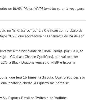
sificadas ao BLAST Major; W7M também garante vaga para
id no “El Clássico” por 2 a 0 e ficou com o título da
jor 2023, que acontecerá na Dinamarca de 24 de abril
varam a melhor diante da Onda Laranja, por 2 a 0, se
ajor LCQ (Last Chance Qualifiers), que vai ocorrer
 LCQ, a Black Dragons venceu o MIBR e ficou na
offs, que terá 16 times na disputa. Quatro equipes são
qualificatório aberto. As quatro melhores se
 Six Esports Brasil na
Twitch
e no
YouTube
.