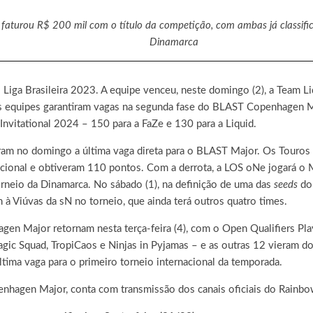
0 e faturou R$ 200 mil com o título da competição, com ambas já clas
Dinamarca
Liga Brasileira 2023. A equipe venceu, neste domingo (2), a Team Liqu
s equipes garantiram vagas na segunda fase do BLAST Copenhagen Ma
 Invitational 2024 – 150 para a FaZe e 130 para a Liquid.
m no domingo a última vaga direta para o BLAST Major. Os Touros le
nacional e obtiveram 110 pontos. Com a derrota, a LOS oNe jogará o M
torneio da Dinamarca. No sábado (1), na definição de uma das
seeds
do
m à Viúvas da sN no torneio, que ainda terá outros quatro times.
n Major retornam nesta terça-feira (4), com o Open Qualifiers Play
ic Squad, TropiCaos e Ninjas in Pyjamas – e as outras 12 vieram do 
ltima vaga para o primeiro torneio internacional da temporada.
nhagen Major, conta com transmissão dos canais oficiais do Rainbow