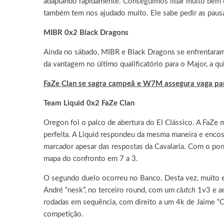
adaptando rapidamente. Conseguimos lidar muito bem 
também tem nos ajudado muito. Ele sabe pedir as pausa
MIBR 0x2 Black Dragons
Ainda no sábado, MIBR e Black Dragons se enfrentaram
da vantagem no último qualificatório para o Major, a qu
FaZe Clan se sagra campeã e W7M assegura vaga pa
Team Liquid 0x2 FaZe Clan
Oregon foi o palco de abertura do El Clássico. A FaZe 
perfeita. A Liquid respondeu da mesma maneira e encost
marcador apesar das respostas da Cavalaria. Com o p
mapa do confronto em 7 a 3.
O segundo duelo ocorreu no Banco. Desta vez, muito e
André “nesk”, no terceiro round, com um
clutch
1v3 e a
rodadas em sequência, com direito a um 4k de Jaime “C
competição.