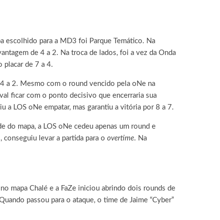
pa escolhido para a MD3 foi Parque Temático. Na
ntagem de 4 a 2. Na troca de lados, foi a vez da Onda
 placar de 7 a 4.
e 4 a 2. Mesmo com o round vencido pela oNe na
val ficar com o ponto decisivo que encerraria sua
viu a LOS oNe empatar, mas garantiu a vitória por 8 a 7.
tade do mapa, a LOS oNe cedeu apenas um round e
 conseguiu levar a partida para o
overtime
. Na
 no mapa Chalé e a FaZe iniciou abrindo dois rounds de
 Quando passou para o ataque, o time de Jaime “Cyber”