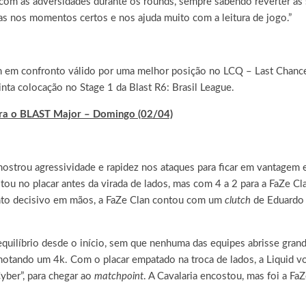
com as adversidades durante os rounds, sempre sabendo reverter as
s nos momentos certos e nos ajuda muito com a leitura de jogo.”
 em confronto válido por uma melhor posição no LCQ – Last Chance Q
inta colocação no Stage 1 da Blast R6: Brasil League.
ra o BLAST Major – Domingo (02/04)
mostrou agressividade e rapidez nos ataques para ficar em vantagem 
ou no placar antes da virada de lados, mas com 4 a 2 para a FaZe Cl
onto decisivo em mãos, a FaZe Clan contou com um
clutch
de Eduardo “
quilíbrio desde o início, sem que nenhuma das equipes abrisse gra
notando um 4k. Com o placar empatado na troca de lados, a Liquid vo
yber”, para chegar ao
matchpoint
. A Cavalaria encostou, mas foi a Fa