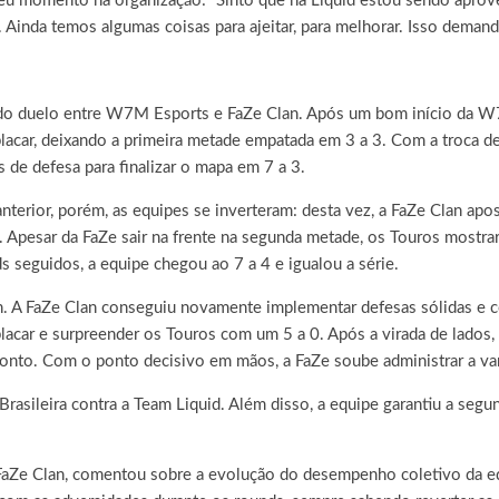
 seu momento na organização: “Sinto que na Liquid estou sendo apr
 Ainda temos algumas coisas para ajeitar, para melhorar. Isso deman
o do duelo entre W7M Esports e FaZe Clan. Após um bom início da W
lacar, deixando a primeira metade empatada em 3 a 3. Com a troca de
 de defesa para finalizar o mapa em 7 a 3.
erior, porém, as equipes se inverteram: desta vez, a FaZe Clan apos
 Apesar da FaZe sair na frente na segunda metade, os Touros mostra
s seguidos, a equipe chegou ao 7 a 4 e igualou a série.
 A FaZe Clan conseguiu novamente implementar defesas sólidas e c
lacar e surpreender os Touros com um 5 a 0. Após a virada de lados
onto. Com o ponto decisivo em mãos, a FaZe soube administrar a va
Brasileira contra a Team Liquid. Além disso, a equipe garantiu a segu
a FaZe Clan, comentou sobre a evolução do desempenho coletivo da e