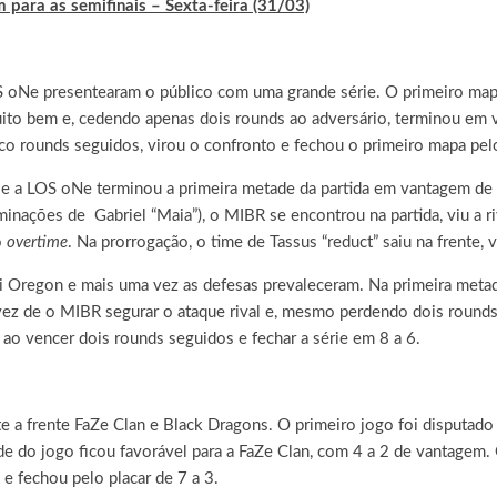
para as semifinais – Sexta-feira (31/03)
OS oNe presentearam o público com uma grande série. O primeiro ma
to bem e, cedendo apenas dois rounds ao adversário, terminou em va
nco rounds seguidos, virou o confronto e fechou o primeiro mapa pelo
e e a LOS oNe terminou a primeira metade da partida em vantagem d
inações de Gabriel “Maia”), o MIBR se encontrou na partida, viu a ri
o
overtime
. Na prorrogação, o time de Tassus “reduct” saiu na frente, 
 foi Oregon e mais uma vez as defesas prevaleceram. Na primeira me
vez de o MIBR segurar o ataque rival e, mesmo perdendo dois rounds,
 ao vencer dois rounds seguidos e fechar a série em 8 a 6.
e a frente FaZe Clan e Black Dragons. O primeiro jogo foi disputado
 do jogo ficou favorável para a FaZe Clan, com 4 a 2 de vantagem.
e fechou pelo placar de 7 a 3.