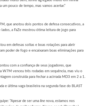
oveitado muito bem, tenho agregado muito em minha
da um pouco de tempo, mas vamos acertar.”
7M, que anotou dois pontos de defesa consecutivos, a
 lados, a FaZe mostrou ótima leitura de jogo para
tou em defesas soltas e boas rotações para abrir
ram poder de fogo e encaixaram boas eliminações para
ontou com a confiança de seus jogadores, que
, a W7M venceu três rodadas em sequência, mas viu o
ntagem construída para fechar a acirrada MD3 em 2 a 1.
nda e última vaga brasileira na segunda fase do BLAST
quipe: “Apesar de ser uma
line
nova, estamos nos