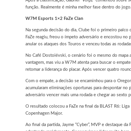
Após a classificação, Gabriel “Volpz” comentou sobre
função. Realmente é minha melhor fase dentro do jogo.
W7M Esports 1×2 FaZe Clan
Na segunda decisão do dia, Clube foi o primeiro palc
FaZe reagiu, freou o ímpeto adversário e encostou no p
anular os ataques dos Touros e venceu todas as rodadas
No Café Dostoiévski, o cenário foi o mesmo do mapa ant
vantagem, mas viu a W7M atenta para buscar o empate.
retomar a liderança do placar. Após vencer quatro round
Com o empate, a decisão se encaminhou para o Oregon.
acumularam eliminações oportunas para despontar no p
adversário vencer mais uma rodada e chegar ao sexto p
O resultado colocou a FaZe na final da BLAST R6: Liga 
Copenhagen Major.
Ao final da partida, Jayme “Cyber”, MVP e destaque d