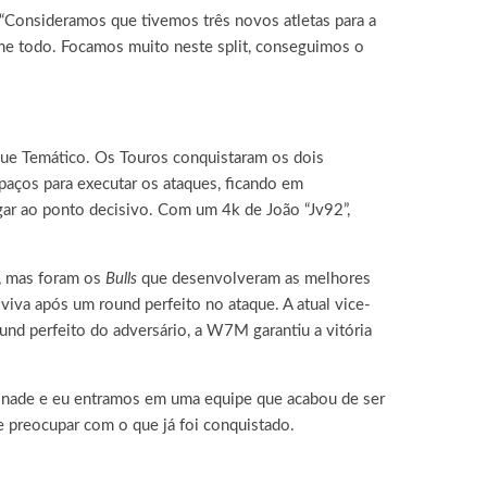
 “Consideramos que tivemos três novos atletas para a
ime todo. Focamos muito neste split, conseguimos o
que Temático. Os Touros conquistaram os dois
paços para executar os ataques, ficando em
gar ao ponto decisivo. Com um 4k de João “Jv92”,
s, mas foram os
Bulls
que desenvolveram as melhores
iva após um round perfeito no ataque. A atual vice-
nd perfeito do adversário, a W7M garantiu a vitória
O nade e eu entramos em uma equipe que acabou de ser
e preocupar com o que já foi conquistado.