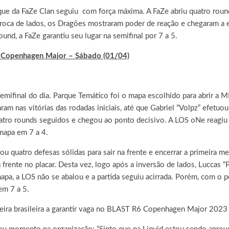
que da FaZe Clan seguiu com força máxima. A FaZe abriu quatro rou
 troca de lados, os Dragões mostraram poder de reação e chegaram a 
und, a FaZe garantiu seu lugar na semifinal por 7 a 5.
ST Copenhagen Major – Sábado (01/04)
semifinal do dia. Parque Temático foi o mapa escolhido para abrir 
ram nas vitórias das rodadas iniciais, até que Gabriel “Volpz” efetu
uatro rounds seguidos e chegou ao ponto decisivo. A LOS oNe reagiu
 mapa em 7 a 4.
 quatro defesas sólidas para sair na frente e encerrar a primeira 
a frente no placar. Desta vez, logo após a inversão de lados, Luccas “
pa, a LOS não se abalou e a partida seguiu acirrada. Porém, com o p
em 7 a 5.
meira brasileira a garantir vaga no BLAST R6 Copenhagen Major 2023 