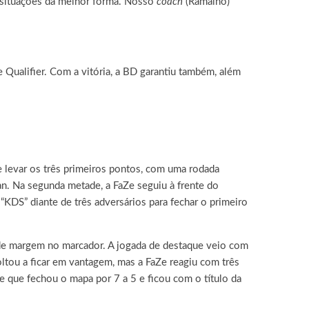
 situações da melhor forma. Nosso
coach
(Ramalho)
ualifier. Com a vitória, a BD garantiu também, além
e levar os três primeiros pontos, com uma rodada
an. Na segunda metade, a FaZe seguiu à frente do
KDS” diante de três adversários para fechar o primeiro
nde margem no marcador. A jogada de destaque veio com
ltou a ficar em vantagem, mas a FaZe reagiu com três
Ze que fechou o mapa por 7 a 5 e ficou com o título da