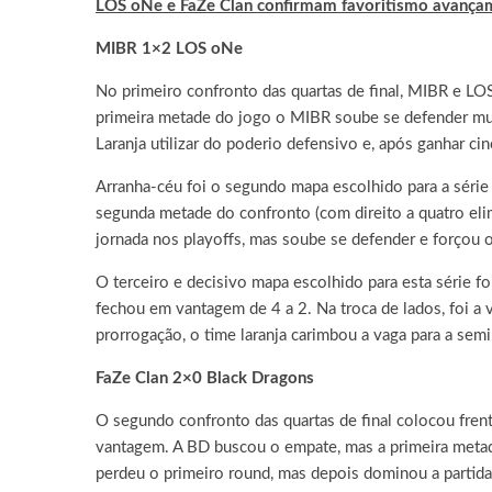
LOS oNe e FaZe Clan confirmam favoritismo avançam 
MIBR 1×2 LOS oNe
No primeiro confronto das quartas de final, MIBR e L
primeira metade do jogo o MIBR soube se defender mui
Laranja utilizar do poderio defensivo e, após ganhar ci
Arranha-céu foi o segundo mapa escolhido para a séri
segunda metade do confronto (com direito a quatro elim
jornada nos playoffs, mas soube se defender e forçou 
O terceiro e decisivo mapa escolhido para esta série
fechou em vantagem de 4 a 2. Na troca de lados, foi a 
prorrogação, o time laranja carimbou a vaga para a semi
FaZe Clan 2×0 Black Dragons
O segundo confronto das quartas de final colocou frent
vantagem. A BD buscou o empate, mas a primeira metade
perdeu o primeiro round, mas depois dominou a partida 