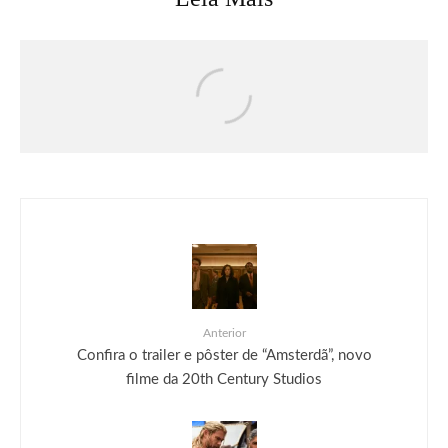
Séries & TV
Streaming
Uma Loja Para Assassinos: Relembre a
primeira temporada do k-drama e saiba o
que esperar da segunda
Anterior
Confira o trailer e pôster de “Amsterdã”, novo
filme da 20th Century Studios