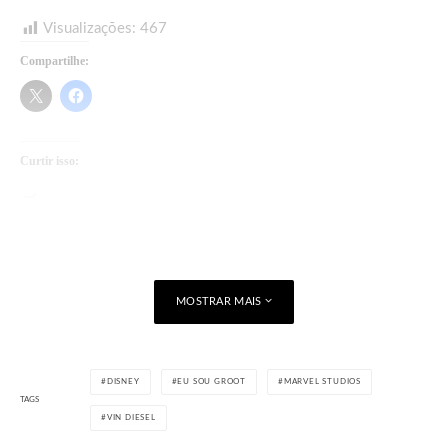
Visualizações:
467
Compartilhe:
Curtir isso:
Carregando...
MOSTRAR MAIS
DISNEY
EU SOU GROOT
MARVEL STUDIOS
TAGS
VIN DIESEL