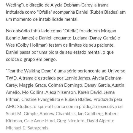
Weding”), e direção de Alycia Debnam-Carey, a trama
intitulada como “Ofelia” acompanha Daniel (Rubén Blades) em
um momento de instabilidade mental.
No episódio intitulado como “Ofelia”, focado em Morgan
(Lennie James) e Daniel, enquanto Luciana (Danay Garcia) e
Wes (Colby Hollman) testam os limites de seu paciente,
Daniel passa por uma piora de seu estado mental, o que
coloca o grupo em perigo.
“Fear the Walking Dead” é uma série pertencente ao Universo
TWD. A trama é estrelada por Lennie James, Alycia Debnam-
Carey, Maggie Grace, Colman Domingo, Danay Garcia, Austin
Amelio, Mo Collins, Alexa Nisenson, Karen David, Jenna
Elfman, Cristine Evangelista e Ruben Blades. Produzida pela
AMC Studios, o spin-off conta com a produção executiva de
Scott M. Gimple, Andrew Chambliss, Ian Goldberg, Robert
Kirkman, Gale Anne Hurd, Greg Nicotero, David Alpert e
Michael E. Satrazemis.