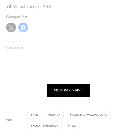
Visualizações:
340
Compartilhe:
Curtir isso:
Carregando...
MOSTRAR MAIS
AMC
DISNEY
FEAR THE WALKING DEAD
TAGS
NOVA TEMPORADA
TWD