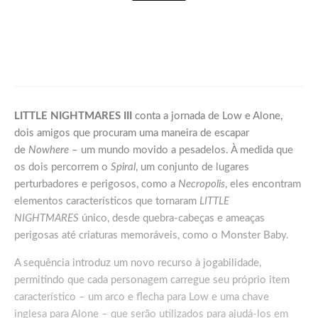
Games
DRAGON BALL: SPARKING! ZERO recebe
seu maior DLC, SUPER LIMIT-BREAKING
NEO, já disponível para PC e consoles
LITTLE NIGHTMARES III
conta a jornada de Low e Alone,
dois amigos que procuram uma maneira de escapar
de
Nowhere
– um mundo movido a pesadelos. À medida que
os dois percorrem o
Spiral
, um conjunto de lugares
perturbadores e perigosos, como a
Necropolis
, eles encontram
elementos característicos que tornaram
LITTLE
NIGHTMARES
único, desde quebra-cabeças e ameaças
perigosas até criaturas memoráveis, como o Monster Baby.
A sequência introduz um novo recurso à jogabilidade,
permitindo que cada personagem carregue seu próprio item
característico – um arco e flecha para Low e uma chave
inglesa para Alone – que serão utilizados para ajudá-los em