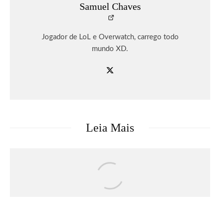
Samuel Chaves
Jogador de LoL e Overwatch, carrego todo
mundo XD.
Leia Mais
Games
DRAGON BALL: SPARKING! ZERO
recebe seu maior DLC, SUPER LIMIT-
BREAKING NEO, já disponível para PC
e consoles