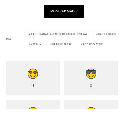
Uma equipe de oito pessoas trabalhou na reprodução dos
MOSTRAR MAIS
objetos que fizeram parte do túnel originalmente, como
garrafas de isotônico. Tiveram que buscá-las em acervos,
por exemplo, já que, na época, elas eram de vidro.
3 TONELADA$: ASSALTO AO BANCO CENTRAL
DANIEL BILLIO
Também foi necessário reproduzir o modelo antigo das
TAGS
NETFLIX
NETFLIX BRASIL
RODRIGO ASTIZ
notas de 50 reais, exatamente como as que foram roubadas
na época. Muitas foram sujas com terra, já que, durante o
processo de retirada do dinheiro pelo túnel, os ladrões
perderam algumas notas em sua extensão.
0
0
0
0