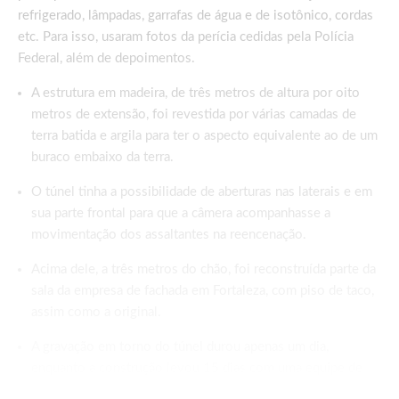
refrigerado, lâmpadas, garrafas de água e de isotônico, cordas
etc. Para isso, usaram fotos da perícia cedidas pela Polícia
Federal, além de depoimentos.
A estrutura em madeira, de três metros de altura por oito
metros de extensão, foi revestida por várias camadas de
terra batida e argila para ter o aspecto equivalente ao de um
buraco embaixo da terra.
O túnel tinha a possibilidade de aberturas nas laterais e em
sua parte frontal para que a câmera acompanhasse a
movimentação dos assaltantes na reencenação.
Acima dele, a três metros do chão, foi reconstruída parte da
sala da empresa de fachada em Fortaleza, com piso de taco,
assim como a original.
A gravação em torno do túnel durou apenas um dia,
enquanto a construção levou 15 dias com uma equipe de
sete pessoas.