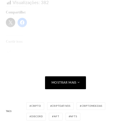
Visualizações:
382
Compartilhe:
Curtir isso:
Carregando...
MOSTRAR MAIS
CRIPTO
CRIPTOATIVOS
CRIPTOMOEDAS
TAGS
DISCORD
NFT
NFTS