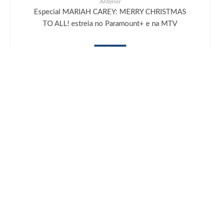
Anterior
Especial MARIAH CAREY: MERRY CHRISTMAS
TO ALL! estreia no Paramount+ e na MTV
Próximo
Sonic Frontiers: ‘Holiday Cheer Suit DLC’ já
disponível
Deixe uma resposta