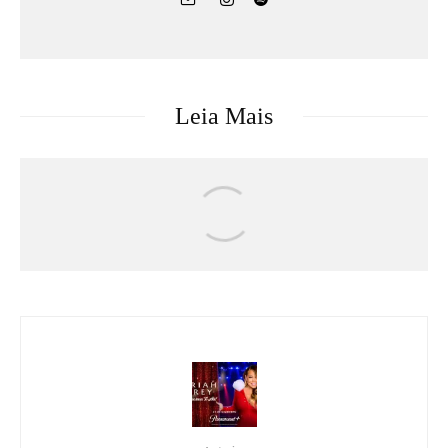
Leia Mais
Atualizações
eSports
Games
Riot Games
CBLOL revive rivalidade histórica entre
PaiN Gaming e CNB no League Classic