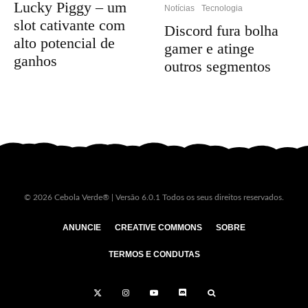
Lucky Piggy – um
Notícias
Tecnologia
slot cativante com
Discord fura bolha
alto potencial de
gamer e atinge
ganhos
outros segmentos
© 2026 Cebola Verde® | Versão 6.0.1 Todos os seus direitos reservados.
ANUNCIE
CREATIVE COMMONS
SOBRE
TERMOS E CONDUTAS