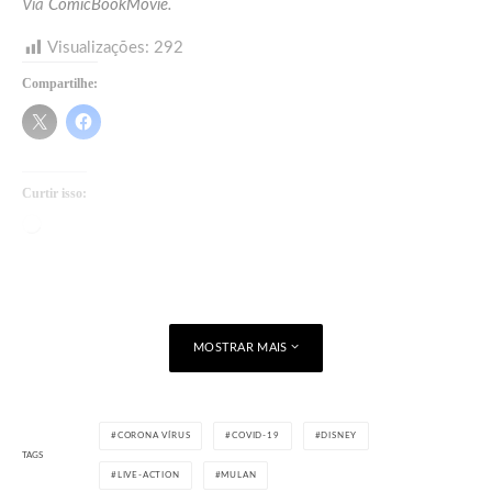
Via
ComicBookMovie
.
Visualizações:
292
Compartilhe:
Curtir isso:
Carregando...
MOSTRAR MAIS
CORONA VÍRUS
COVID-19
DISNEY
TAGS
LIVE-ACTION
MULAN