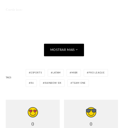
Curtir isso:
Carregando...
MOSTRAR MAIS
ESPORTS
LATAM
MIBR
PRO LEAGUE
TAGS
R6
RAINBOW SIX
TEAM ONE
0
0