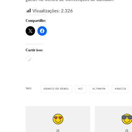
Visualizações:
2.326
Compartilhe:
Curtir isso:
Carregando...
TAGS
BANCO DO BRASIL
L7
L7NNON
RAICCA
0
0