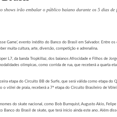
ito shows irão embalar o público baiano durante os 5 dias de f
esse Game’, evento inédito do Banco do Brasil em Salvador. Entre o
eber muita cultura, arte, diversão, competição e adrenalina.
pper L7, da banda Tropkillaz, dos baianos Afrocidade e Filhos de Jorge
alidades olímpicas, como corrida de rua, que receberá a quarta etap
eira etapa do Circuito BB de Surfe, que será válida como etapa do Q
to o vôlei de praia, receberá a 7ª etapa do Circuito Brasileiro de Vôl
nomes do skate nacional, como Bob Burnquist, Augusto Akio, Felipe 
 Banco do Brasil de skate, que terá início ainda este ano. Além dis