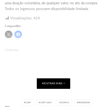
uma doação voluntária, de qualquer valor, no ato da compra.
Todos os ingressos possuem disponibilidade limitada.
Visualizações:
424
Compartilhe:
Curtir isso:
Carregando...
MOSTRAR MAIS
CCXP
CCXP 2024
CCXP24
INGRESSOS
TAGS