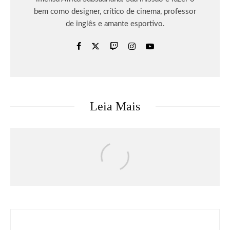
bem como designer, crítico de cinema, professor
de inglês e amante esportivo.
Leia Mais
Eventos
Faltam 50 Dias: Com últimos ingressos
disponíveis para o dia 11 de setembro,
Rock in Rio se prepara para a grande
festa que acontece em setembro