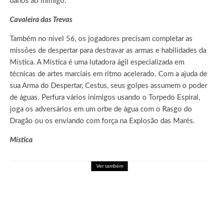
danos ao inimigo.
Cavaleira das Trevas
Também no nível 56, os jogadores precisam completar as
missões de despertar para destravar as armas e habilidades da
Mística. A Mística é uma lutadora ágil especializada em
técnicas de artes marciais em ritmo acelerado. Com a ajuda de
sua Arma do Despertar, Cestus, seus golpes assumem o poder
de águas. Perfura vários inimigos usando o Torpedo Espiral,
joga os adversários em um orbe de água com o Rasgo do
Dragão ou os enviando com força na Explosão das Marés.
Mística
Ver também
Games
DRAGON BALL: SPARKING! ZERO recebe
seu maior DLC, SUPER LIMIT-BREAKING
NEO, já disponível para PC e consoles