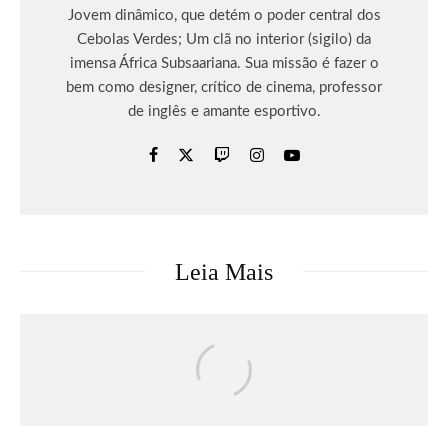
Jovem dinâmico, que detém o poder central dos
Cebolas Verdes; Um clã no interior (sigilo) da
imensa África Subsaariana. Sua missão é fazer o
bem como designer, crítico de cinema, professor
de inglês e amante esportivo.
Leia Mais
Games
DRAGON BALL: SPARKING! ZERO
recebe seu maior DLC, SUPER LIMIT-
BREAKING NEO, já disponível para PC
e consoles