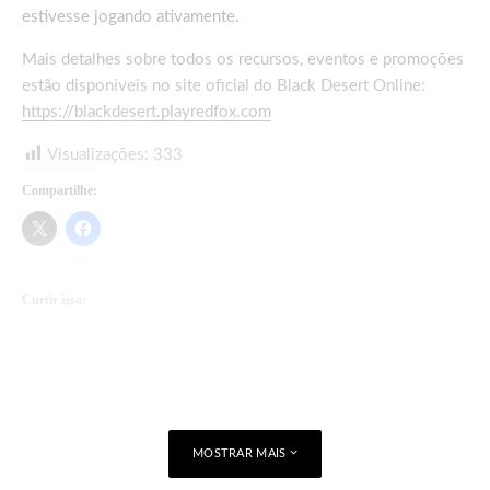
estivesse jogando ativamente.
Mais detalhes sobre todos os recursos, eventos e promoções
estão disponíveis no site oficial do Black Desert Online:
https://blackdesert.playredfox.com
Visualizações:
333
Compartilhe:
Curtir isso:
Carregando...
MOSTRAR MAIS