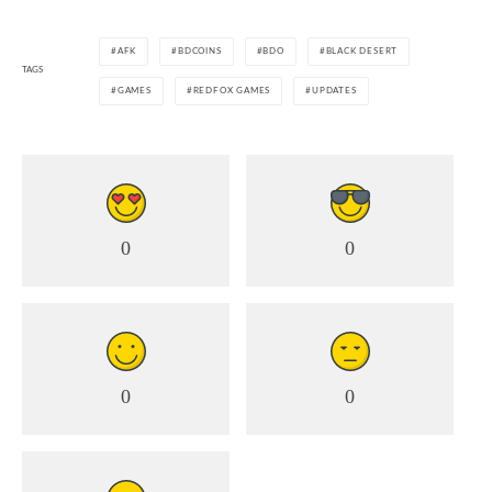
AFK
BDCOINS
BDO
BLACK DESERT
TAGS
GAMES
REDFOX GAMES
UPDATES
0
0
0
0