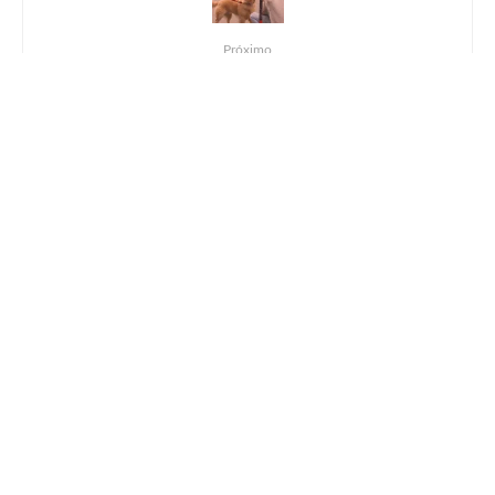
Próximo
Coyotes lança novo single em lyric video feito
com intervenção artística e recortes
Deixe uma resposta