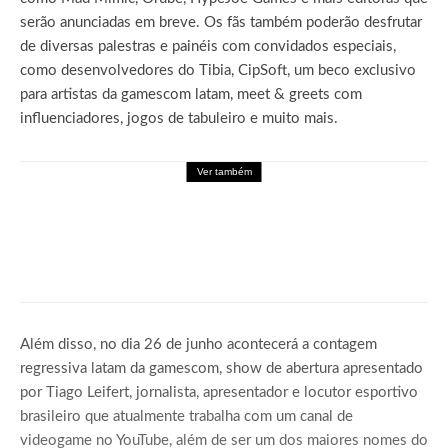
serão anunciadas em breve. Os fãs também poderão desfrutar
de diversas palestras e painéis com convidados especiais,
como desenvolvedores do Tibia, CipSoft, um beco exclusivo
para artistas da gamescom latam, meet & greets com
influenciadores, jogos de tabuleiro e muito mais.
Ver também
Games
DRAGON BALL: SPARKING! ZERO recebe
seu maior DLC, SUPER LIMIT-BREAKING
NEO, já disponível para PC e consoles
Além disso, no dia 26 de junho acontecerá a contagem
regressiva latam da gamescom, show de abertura apresentado
por Tiago Leifert, jornalista, apresentador e locutor esportivo
brasileiro que atualmente trabalha com um canal de
videogame no YouTube, além de ser um dos maiores nomes do