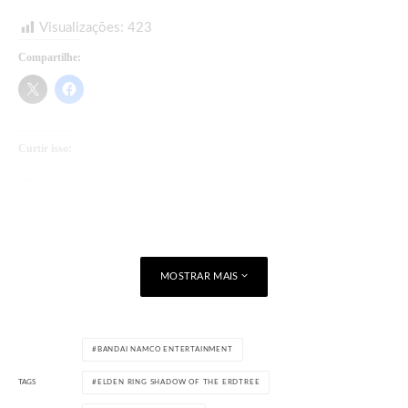
Visualizações:
423
Compartilhe:
Curtir isso:
Carregando...
MOSTRAR MAIS
BANDAI NAMCO ENTERTAINMENT
TAGS
ELDEN RING SHADOW OF THE ERDTREE