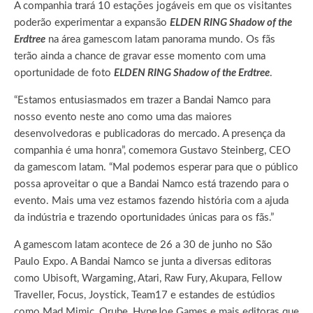
A companhia trará 10 estações jogáveis em que os visitantes
poderão experimentar a expansão
ELDEN RING Shadow of the
Erdtree
na área gamescom latam panorama mundo. Os fãs
terão ainda a chance de gravar esse momento com uma
oportunidade de foto
ELDEN RING Shadow of the Erdtree
.
“Estamos entusiasmados em trazer a Bandai Namco para
nosso evento neste ano como uma das maiores
desenvolvedoras e publicadoras do mercado. A presença da
companhia é uma honra”, comemora Gustavo Steinberg, CEO
da gamescom latam. “Mal podemos esperar para que o público
possa aproveitar o que a Bandai Namco está trazendo para o
evento. Mais uma vez estamos fazendo história com a ajuda
da indústria e trazendo oportunidades únicas para os fãs.”
A gamescom latam acontece de 26 a 30 de junho no São
Paulo Expo. A Bandai Namco se junta a diversas editoras
como Ubisoft, Wargaming, Atari, Raw Fury, Akupara, Fellow
Traveller, Focus, Joystick, Team17 e estandes de estúdios
como Mad Mimic, Orube, HypeJoe Games e mais editoras que