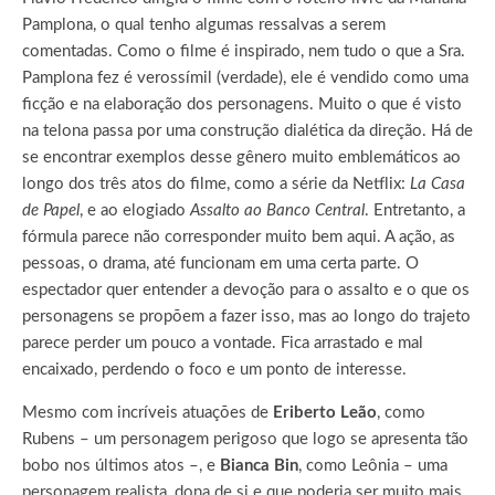
Pamplona, o qual tenho algumas ressalvas a serem
comentadas. Como o filme é inspirado, nem tudo o que a Sra.
Pamplona fez é verossímil (verdade), ele é vendido como uma
ficção e na elaboração dos personagens. Muito o que é visto
na telona passa por uma construção dialética da direção. Há de
se encontrar exemplos desse gênero muito emblemáticos ao
longo dos três atos do filme, como a série da Netflix:
La Casa
de Papel
, e ao elogiado
Assalto ao Banco Central
. Entretanto, a
fórmula parece não corresponder muito bem aqui. A ação, as
pessoas, o drama, até funcionam em uma certa parte. O
espectador quer entender a devoção para o assalto e o que os
personagens se propõem a fazer isso, mas ao longo do trajeto
parece perder um pouco a vontade. Fica arrastado e mal
encaixado, perdendo o foco e um ponto de interesse.
Mesmo com incríveis atuações de
Eriberto Leão
, como
Rubens – um personagem perigoso que logo se apresenta tão
bobo nos últimos atos –, e
Bianca Bin
, como Leônia – uma
personagem realista, dona de si e que poderia ser muito mais