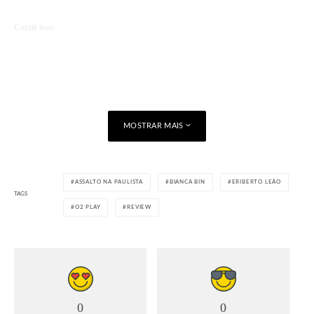
Curtir isso:
Carregando...
MOSTRAR MAIS
ASSALTO NA PAULISTA
BIANCA BIN
ERIBERTO LEÃO
TAGS
O2 PLAY
REVIEW
0
0