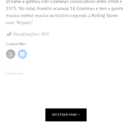
of Fame e ganhou oito Grammys consecutivos entre 1968 e
1975. No total, Franklin acumula 18 Grammys e tem a quinta
musica melhor musica da história segundo a
Rolling Stone
com “
Respect”.
Visualizações:
401
Compartilhe:
Curtir isso:
Carregando...
MOSTRAR MAIS