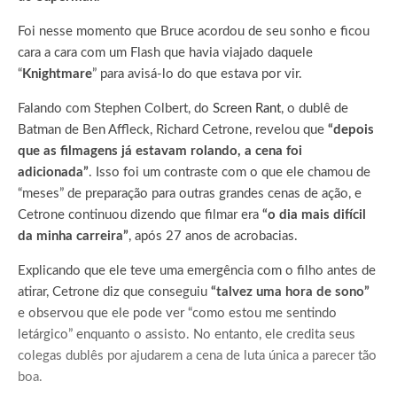
Foi nesse momento que Bruce acordou de seu sonho e ficou
cara a cara com um Flash que havia viajado daquele
“
Knightmare
” para avisá-lo do que estava por vir.
Falando com Stephen Colbert, do
Screen Rant
, o dublê de
Batman de Ben Affleck, Richard Cetrone, revelou que
“depois
que as filmagens já estavam rolando, a cena foi
adicionada”
. Isso foi um contraste com o que ele chamou de
“meses” de preparação para outras grandes cenas de ação, e
Cetrone continuou dizendo que filmar era
“o dia mais difícil
da minha carreira”
, após 27 anos de acrobacias.
Explicando que ele teve uma emergência com o filho antes de
atirar, Cetrone diz que conseguiu
“talvez uma hora de sono”
e observou que ele pode ver “como estou me sentindo
letárgico” enquanto o assisto. No entanto, ele credita seus
colegas dublês por ajudarem a cena de luta única a parecer tão
boa.