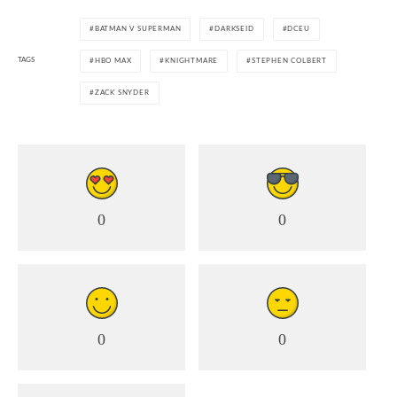
BATMAN V SUPERMAN
DARKSEID
DCEU
TAGS
HBO MAX
KNIGHTMARE
STEPHEN COLBERT
ZACK SNYDER
0
0
0
0