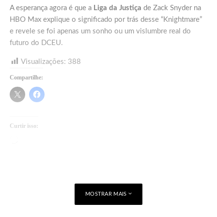
A esperança agora é que a
Liga da Justiça
de Zack Snyder na
HBO Max explique o significado por trás desse “Knightmare”
e revele se foi apenas um sonho ou um vislumbre real do
futuro do DCEU.
Visualizações:
388
Compartilhe:
Curtir isso:
Carregando...
MOSTRAR MAIS