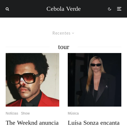
Cebola Verde
Recentes
tour
Notícias
Show
Música
The Weeknd anuncia
Luísa Sonza encanta