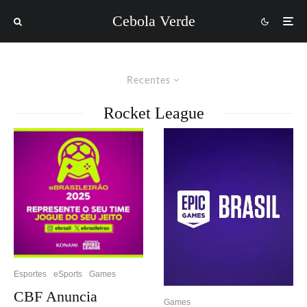
Cebola Verde
Recentes
Rocket League
Esportes
eSports
Games
CBF Anuncia
Games