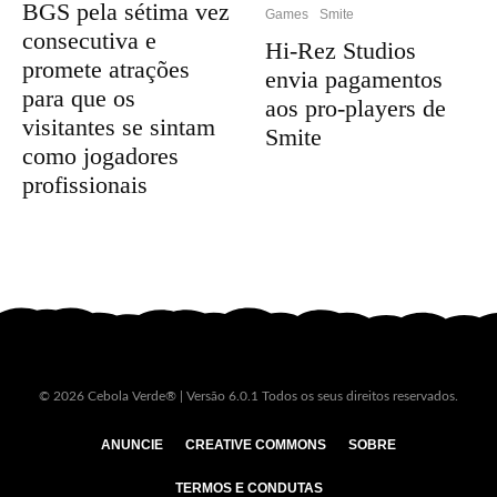
BGS pela sétima vez
Games
Smite
consecutiva e
Hi-Rez Studios
promete atrações
envia pagamentos
para que os
aos pro-players de
visitantes se sintam
Smite
como jogadores
profissionais
© 2026 Cebola Verde® | Versão 6.0.1 Todos os seus direitos reservados.
ANUNCIE
CREATIVE COMMONS
SOBRE
TERMOS E CONDUTAS