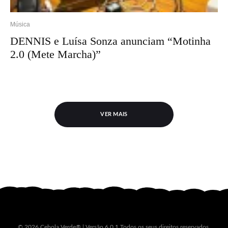
Música
DENNIS e Luísa Sonza anunciam “Motinha
2.0 (Mete Marcha)”
VER MAIS
© 2026 Cebola Verde® | Versão 6.0.1 Todos os seus direitos reservados.