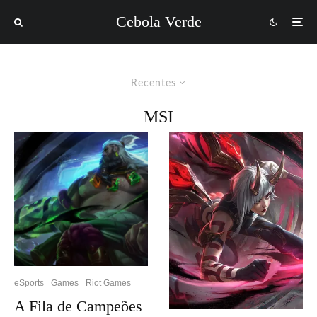
Cebola Verde
Recentes
MSI
eSports
Games
Riot Games
A Fila de Campeões