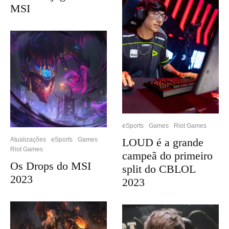
MSI
eSports
Games
Riot Games
LOUD é a grande
Atualizações
eSports
Games
Riot Games
campeã do primeiro
Os Drops do MSI
split do CBLOL
2023
2023