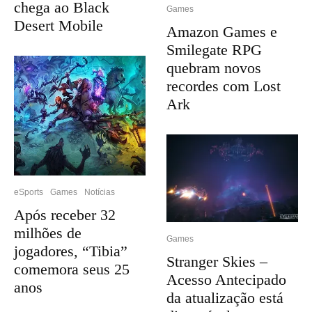
chega ao Black
Games
Desert Mobile
Amazon Games e
Smilegate RPG
quebram novos
recordes com Lost
Ark
eSports
Games
Notícias
Após receber 32
milhões de
Games
jogadores, “Tibia”
Stranger Skies –
comemora seus 25
Acesso Antecipado
anos
da atualização está