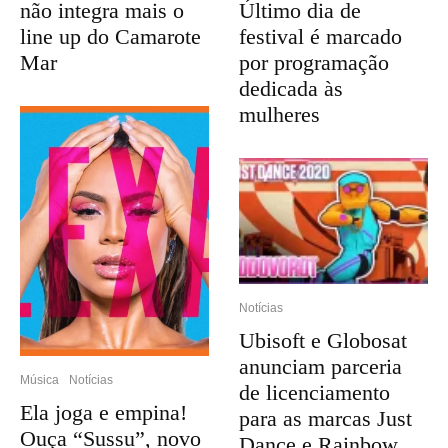
não integra mais o
Último dia de
line up do Camarote
festival é marcado
Mar
por programação
dedicada às
mulheres
Notícias
Ubisoft e Globosat
anunciam parceria
Música
Notícias
de licenciamento
Ela joga e empina!
para as marcas Just
Ouça “Sussu”, novo
Dance e Rainbow