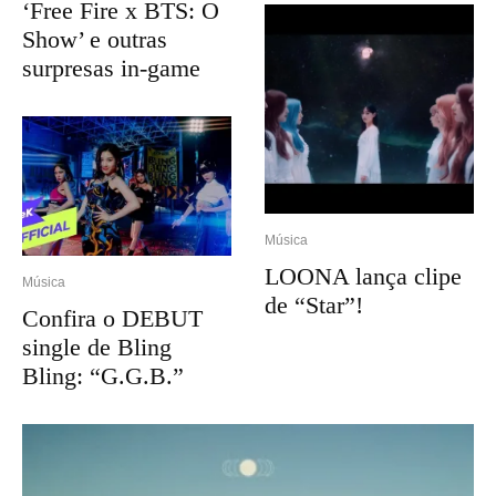
‘Free Fire x BTS: O
Show’ e outras
surpresas in-game
Música
LOONA lança clipe
Música
de “Star”!
Confira o DEBUT
single de Bling
Bling: “G.G.B.”