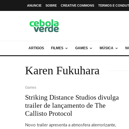
ANUNCIE
SOBRE
CREATIVE COMMONS
TERMOS E CONDU
ARTIGOS
FILMES
GAMES
MÚSICA
N
Karen Fukuhara
Games
Striking Distance Studios divulga
trailer de lançamento de The
Callisto Protocol
Novo trailer apresenta a atmosfera aterrorizante,