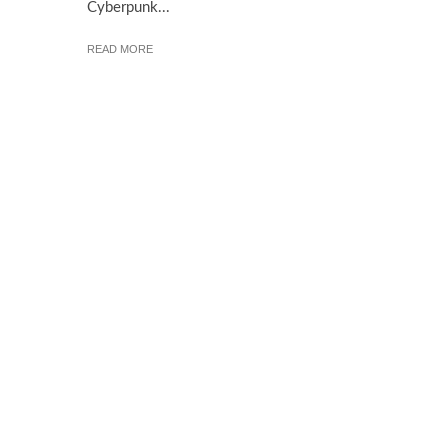
Cyberpunk...
READ MORE
© 2026 Cebola Verde® | Versão 6.0.1 Todos os seus direitos reserva