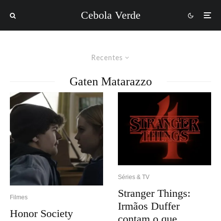
Cebola Verde
Recentes
Gaten Matarazzo
Séries & TV
Stranger Things:
Filmes
Irmãos Duffer
Honor Society
contam o que