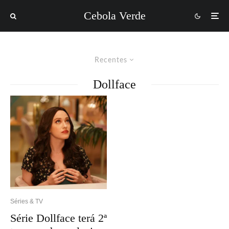
Cebola Verde
Recentes
Dollface
Séries & TV
Série Dollface terá 2ª