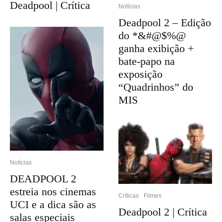
Deadpool | Crítica
Notícias
Deadpool 2 – Edição
do *&#@$%@
ganha exibição +
bate-papo na
exposição
“Quadrinhos” do
MIS
Notícias
DEADPOOL 2
estreia nos cinemas
Críticas
Filmes
UCI e a dica são as
Deadpool 2 | Crítica
salas especiais