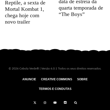
data de estreia da
Reptile, a sexta de
quarta temporada de
Mortal Kombat 1,
“The Boys”
chega hoje com
novo trailer
© 2026 Cebola Verde® | Versão 6.0.1 Todos os seus direitos reservados.
ANUNCIE
CREATIVE COMMONS
SOBRE
TERMOS E CONDUTAS