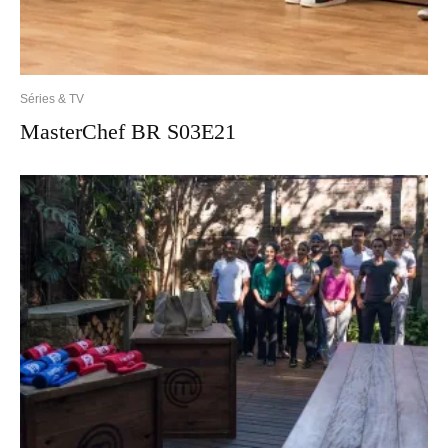
Séries & TV
MasterChef BR S03E21