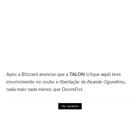
Após a Blizzard anunciar que a
TALON
(clique
aqui
) teve
envolvimento no roubo e libertação de Akande Ogundimu,
nada mais nada menos que DoomFist.
Ver também
Games
Palworld Online: Garena leva a experiência
de Palworld para o mobile em formato
MMORPG