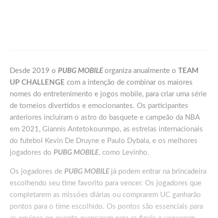
Games
Palworld Online: Garena leva a experiência
de Palworld para o mobile em formato
MMORPG
Desde 2019 o
PUBG MOBILE
organiza anualmente o
TEAM
UP CHALLENGE
com a intenção de combinar os maiores
nomes do entretenimento e jogos mobile, para criar uma série
de torneios divertidos e emocionantes. Os participantes
anteriores incluíram o astro do basquete e campeão da NBA
em 2021, Giannis Antetokounmpo, as estrelas internacionais
do futebol Kevin De Druyne e Paulo Dybala, e os melhores
jogadores do
PUBG MOBILE
, como Levinho.
Os jogadores de
PUBG MOBILE
já podem entrar na brincadeira
escolhendo seu time favorito para vencer. Os jogadores que
completarem as missões diárias ou comprarem UC ganharão
pontos para o time escolhido. Os pontos são essenciais para