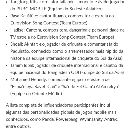
Tongtong Kitsakorn: ator tailandês, modelo e ávido jogador
do PUBG MOBILE (Equipe do Sudeste Asiático)
Rasa Kaušiūtė: cantor lituano, compositor e estrela do
Eurovision Song Contest (Team Europe)
Hadise: Cantora, compositora, dançarina e personalidade de
TV estrela do Eurovision Song Contest (Team Europe)
Shoaib Akhtar: ex-jogador de críquete e comentarista do
Paquistão, conhecido como o arremessador mais rápido da
história da equipe internacional de críquete do Sul da Ásia)
Tamim Iqbal: jogador de críquete internacional e capitão da
equipe nacional do Bangladesh ODI (Equipe do Sul da Ásia)
Mohamed Henedy: comediante egípcio e estrela de
“Esma’eleya Rayeh Gaii” e “Sa’ede Fel Gam’a Al Amrekya”
(Equipe do Oriente Médio)
A lista completa de influenciadores participantes inclui
algumas das personalidades globais de jogos mobile mais
conhecidos, como
Panda
,
Powerbang
,
Wynnsanity
,
Antrax
,
entre outros.