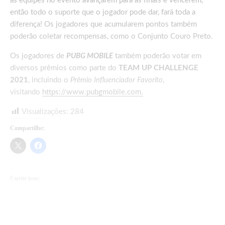
as equipes no evento avançarem para as finais e vencerem,
então todo o suporte que o jogador pode dar, fará toda a
diferença! Os jogadores que acumularem pontos também
poderão coletar recompensas, como o Conjunto Couro Preto.
Os jogadores de
PUBG MOBILE
também poderão votar em
diversos prêmios como parte do
TEAM UP CHALLENGE
2021
, incluindo o
Prêmio Influenciador Favorito
,
visitando
https://www.pubgmobile.com.
Visualizações:
284
Compartilhe:
Curtir isso:
Carregando...