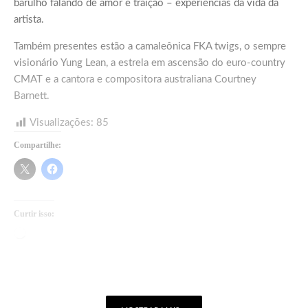
barulho falando de amor e traição – experiências da vida da
artista.
Também presentes estão a camaleônica FKA twigs, o sempre
visionário Yung Lean, a estrela em ascensão do euro-country
CMAT e a cantora e compositora australiana Courtney
Barnett.
Visualizações:
85
Compartilhe:
Curtir isso:
Carregando...