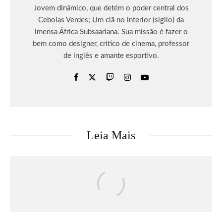
Jovem dinâmico, que detém o poder central dos
Cebolas Verdes; Um clã no interior (sigilo) da
imensa África Subsaariana. Sua missão é fazer o
bem como designer, crítico de cinema, professor
de inglês e amante esportivo.
Leia Mais
Eventos
Faltam 50 Dias: Com últimos ingressos
disponíveis para o dia 11 de setembro,
Rock in Rio se prepara para a grande
festa que acontece em setembro