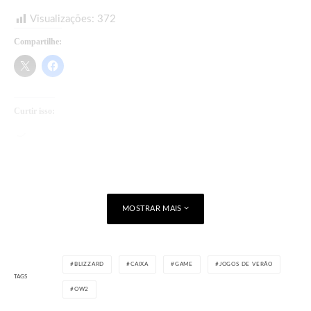
Visualizações:
372
Compartilhe:
Curtir isso:
Carregando...
MOSTRAR MAIS
BLIZZARD
CAIXA
GAME
JOGOS DE VERÃO
TAGS
OW2