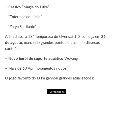
– Cassidy “Magia do Luka”
– “Enterrada do Lúcio”
– “Zarya Saltitante”
Além disso, a 18ª Temporada de Overwatch 2 começa em
26
de agosto
, marcando grandes pontos e trazendo diversos
conteúdos:
–
Novo herói de suporte aquático
Wuyang
– Mais de 60 Aprimoramentos novos
O jogo favorito do Luka ganhou grandes atualizações:
Ver também
Games
Palworld Online: Garena leva a experiência
de Palworld para o mobile em formato