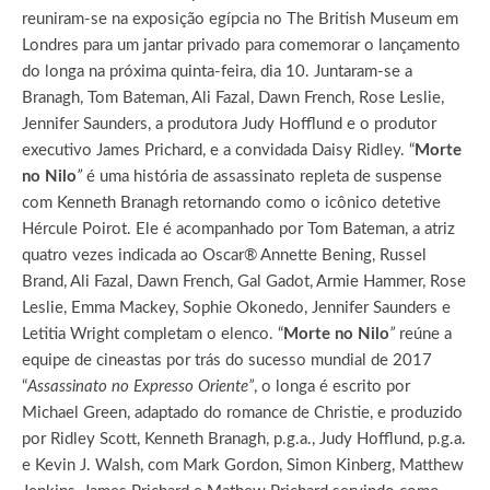
reuniram-se na exposição egípcia no The British Museum em
Londres para um jantar privado para comemorar o lançamento
do longa na próxima quinta-feira, dia 10. Juntaram-se a
Branagh, Tom Bateman, Ali Fazal, Dawn French, Rose Leslie,
Jennifer Saunders, a produtora Judy Hofflund e o produtor
executivo James Prichard, e a convidada Daisy Ridley. “
Morte
no Nilo
”
é uma história de assassinato repleta de suspense
com Kenneth Branagh retornando como o icônico detetive
Hércule Poirot. Ele é acompanhado por Tom Bateman, a atriz
quatro vezes indicada ao Oscar® Annette Bening, Russel
Brand, Ali Fazal, Dawn French, Gal Gadot, Armie Hammer, Rose
Leslie, Emma Mackey, Sophie Okonedo, Jennifer Saunders e
Letitia Wright completam o elenco. “
Morte no Nilo
”
reúne a
equipe de cineastas por trás do sucesso mundial de 2017
“
Assassinato no Expresso Oriente”
, o longa é escrito por
Michael Green, adaptado do romance de Christie, e produzido
por Ridley Scott, Kenneth Branagh, p.g.a., Judy Hofflund, p.g.a.
e Kevin J. Walsh, com Mark Gordon, Simon Kinberg, Matthew