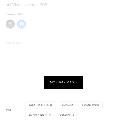
Visualizações:
305
Compartilhe:
Curtir isso:
Carregando...
MOSTRAR MAIS
AGATHA CHRISTIE
CINEMA
DISNEYPLUS
TAGS
MORTE NO NILO
STARPLUS