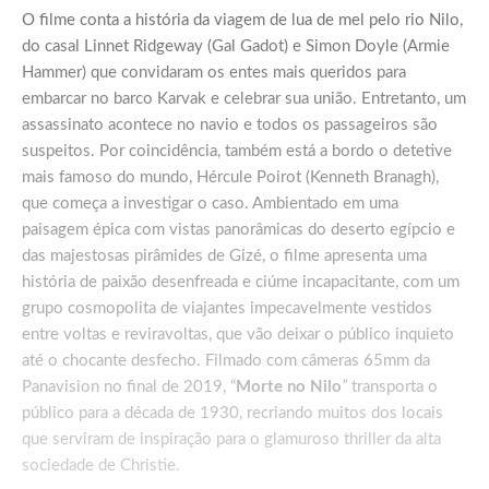
O filme conta a história da viagem de lua de mel pelo rio Nilo,
do casal Linnet Ridgeway (Gal Gadot) e Simon Doyle (Armie
Hammer) que convidaram os entes mais queridos para
embarcar no barco Karvak e celebrar sua união. Entretanto, um
assassinato acontece no navio e todos os passageiros são
suspeitos. Por coincidência, também está a bordo o detetive
mais famoso do mundo, Hércule Poirot (Kenneth Branagh),
que começa a investigar o caso. Ambientado em uma
paisagem épica com vistas panorâmicas do deserto egípcio e
das majestosas pirâmides de Gizé, o filme apresenta uma
história de paixão desenfreada e ciúme incapacitante, com um
grupo cosmopolita de viajantes impecavelmente vestidos
entre voltas e reviravoltas, que vão deixar o público inquieto
até o chocante desfecho. Filmado com câmeras 65mm da
Panavision no final de 2019, “
Morte no Nilo
”
transporta o
público para a década de 1930, recriando muitos dos locais
que serviram de inspiração para o glamuroso thriller da alta
sociedade de Christie.