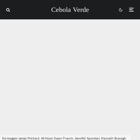
Cebola Verde
Na imagem James Prichard, Ali Fazal, Dawn French, Jennifer Saunders, Kenneth Branagh,