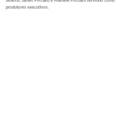
Jenkins, James Prichard e Mathew Prichard servindo como
produtores executivos.