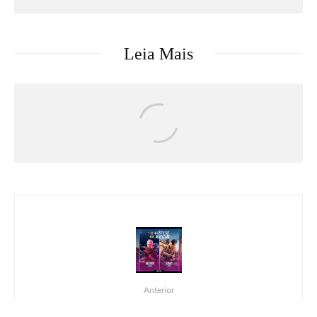
Leia Mais
Críticas
Filmes
Moana | Crítica
Anterior
Squad BEATz traz ao Free Fire um novo hino,