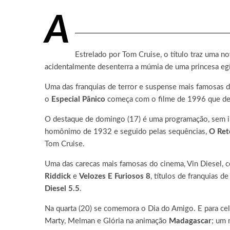
A
Estrelado por Tom Cruise, o título traz uma n
acidentalmente desenterra a múmia de uma princesa egíp
Uma das franquias de terror e suspense mais famosas do
o
Especial Pânico
começa com o filme de 1996 que deu 
O destaque de domingo (17) é uma programação, sem int
homônimo de 1932 e seguido pelas sequências,
O Ret
Tom Cruise.
Uma das carecas mais famosas do cinema, Vin Diesel, 
Riddick
e
Velozes E Furiosos 8
, títulos de franquias 
Diesel 5.5
.
Na quarta (20) se comemora o Dia do Amigo. E para cele
Marty, Melman e Glória na animação
Madagascar
; um 