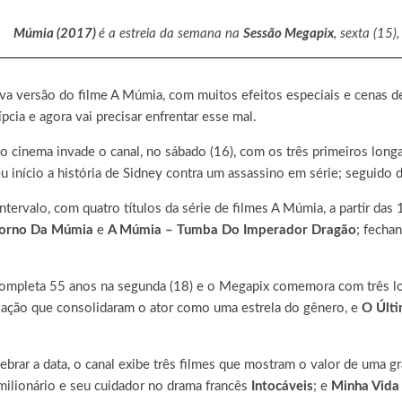
Múmia (2017)
é a estreia da semana na
Sessão Megapix
, sexta (15)
ova versão do filme A Múmia, com muitos efeitos especiais e cenas d
cia e agora vai precisar enfrentar esse mal.
 cinema invade o canal, no sábado (16), com os três primeiros longa
início a história de Sidney contra um assassino em série; seguido 
ervalo, com quatro títulos da série de filmes A Múmia, a partir d
orno Da Múmia
e
A Múmia – Tumba Do Imperador Dragão
; fecha
completa 55 anos na segunda (18) e o Megapix comemora com três lon
de ação que consolidaram o ator como uma estrela do gênero, e
O Últ
brar a data, o canal exibe três filmes que mostram o valor de uma gr
milionário e seu cuidador no drama francês
Intocáveis
; e
Minha Vida