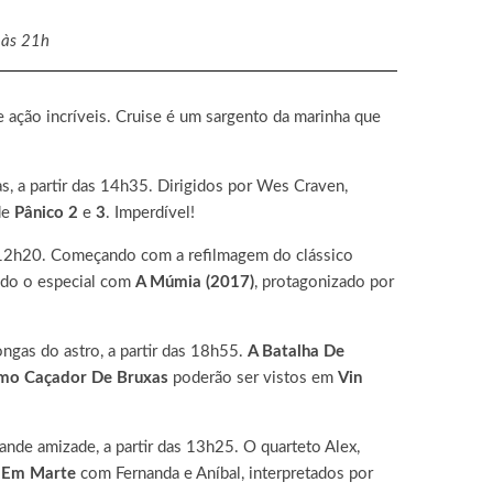
, às 21h
e ação incríveis. Cruise é um sargento da marinha que
s, a partir das 14h35. Dirigidos por Wes Craven,
de
Pânico 2
e
3
. Imperdível!
as 12h20. Começando com a refilmagem do clássico
ndo o especial com
A Múmia (2017)
, protagonizado por
gas do astro, a partir das 18h55.
A Batalha De
imo Caçador De Bruxas
poderão ser vistos em
Vin
ande amizade, a partir das 13h25. O quarteto Alex,
 Em Marte
com Fernanda e Aníbal, interpretados por