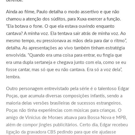
defende.
Ainda ao filme, Paulo detalha o modo assertivo e que não
chamou a atenção dos súditos, para Xuxa exercer a função.
“Ela botava o fone. O que ela estava ouvindo enquanto
cantava? A minha voz. Ela tentava sair atrás de minha voz. Ao
mesmo tempo, eu pressionava as mãos dela para dar o ritmo”,
detalha. As apresentações ao vivo também tinham estratégia
envolvida. “Quando era uma coisa para entrar, eu fingia que
era uma dupla sertaneja e chegava junto com ela, como se eu
fosse cantar, mas só que eu não cantava. Era só a voz dela”,
lembra.
Outro personagem entrevistado pela série é o talentoso Edgar
Poças, que acumula diversas composições infantis, sendo a
maioria delas versões brasileiras de sucessos estrangeiros.
Poças não tinha experiências com músicas para crianças. O
amigo de Vinicius de Moraes atuava para Bossa Nova e MPB,
além de compor jingles publicitários. Certo dia, Edgar recebeu
ligação da gravadora CBS pedindo para que ele ajudasse