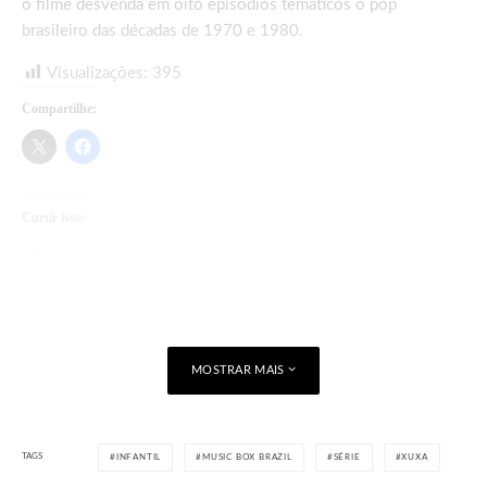
o filme desvenda em oito episódios temáticos o pop
brasileiro das décadas de 1970 e 1980.
Visualizações:
395
Compartilhe:
Curtir isso:
Carregando...
MOSTRAR MAIS
TAGS
INFANTIL
MUSIC BOX BRAZIL
SÉRIE
XUXA