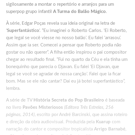
sigilosamente a montar o repertório e arranjos para um
superpop grupo infantil
A Turma do Balão Mágico
.
À série, Edgar Poças revela sua ideia original na letra de
‘
Superfantástico
‘. “Eu imaginei o Roberto Carlos. ‘Ei Roberto,
que legal se você viesse no nosso balão’. Eu falei ‘arrasou’.
Assim que ia ser. Comecei a pensar que Roberto podia não
gostar ou não querer”. A filha então inspirou o pai compositor
chegar ao resultado final. “Fui no quarto da Céu e ela tinha um
bonequinho que parecia o Djavan. Eu falei ‘Ei Djavan, que
legal se você se agradar de nossa canção’. Falei que ia ficar
bom. Mas se ele não cantar? Daí eu já botei superfantástico”,
lembra.
A série de TV
História Secreta do Pop Brasileiro
é baseada
no livro
Pavões Misteriosos
(Editora Três Estrelas, 256
páginas, 2014)
, escrito por André Barcinski, que assina roteiro
e direção da obra audiovisual. Produzida pela
Kuarup
com
narração do cantor e compositor tropicalista
Arrigo Barnabé
,