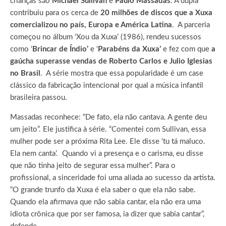
crianças são
Michael Sullivan
e
Paulo Massadas
. A dupla
contribuiu para os cerca de
20 milhões de discos que a Xuxa
comercializou no país, Europa e América Latina
. A parceria
começou no álbum ‘Xou da Xuxa’ (1986), rendeu sucessos
como ‘
Brincar de Índio’
e ‘
Parabéns da Xuxa’
e fez com que
a
gaúcha superasse vendas de Roberto Carlos e Julio Iglesias
no Brasil
. A série mostra que essa popularidade é um case
clássico da fabricação intencional por qual a música infantil
brasileira passou.
Massadas reconhece: “De fato, ela não cantava. A gente deu
um jeito”. Ele justifica à série. “Comentei com Sullivan, essa
mulher pode ser a próxima Rita Lee. Ele disse ‘tu tá maluco.
Ela nem canta’. Quando vi a presença e o carisma, eu disse
que não tinha jeito de segurar essa mulher”. Para o
profissional, a sinceridade foi uma aliada ao sucesso da artista.
“O grande trunfo da Xuxa é ela saber o que ela não sabe.
Quando ela afirmava que não sabia cantar, ela não era uma
idiota crônica que por ser famosa, ia dizer que sabia cantar”,