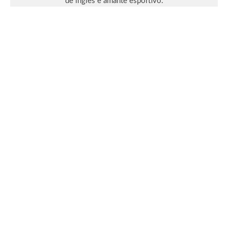
de inglês e amante esportivo.
Leia Mais
Séries & TV
Streaming
Uma Loja Para Assassinos: Relembre a
primeira temporada do k-drama e saiba o
que esperar da segunda