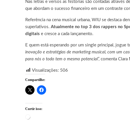
Nas letras e versos as histórias são contadas através 
que abordam o sucesso financeiro em um contraste com a
Referência na cena musical urbana, WIU se destaca d
superlativos.
Atualmente no top 3 dos rappers no Spo
digitais
e cresce a cada lançamento.
E quem está esperando por um single principal, jogue 
inovação e estratégias de marketing musical, com um cast
para nós o todo tem o mesmo potencial”,
comenta Clara
Visualizações:
506
Compartilhe:
Curtir isso:
Carregando...