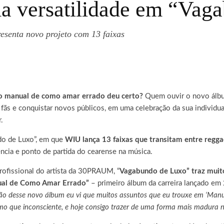
 versatilidade em “Vag
resenta novo projeto com 13 faixas
o manual de como amar errado deu certo?
Quem ouvir o novo álbu
fãs e conquistar novos públicos, em uma celebração da sua individual
.
do de Luxo”, em que
WIU lança 13 faixas que transitam entre reggae
ência e ponto de partida do cearense na música.
rofissional do artista da 30PRAUM, “
Vagabundo de Luxo” traz muito
ual de Como Amar Errado”
– primeiro álbum da carreira lançado em
o desse novo álbum eu vi que muitos assuntos que eu trouxe em ‘Man
smo que inconsciente, e hoje consigo trazer de uma forma mais madura n