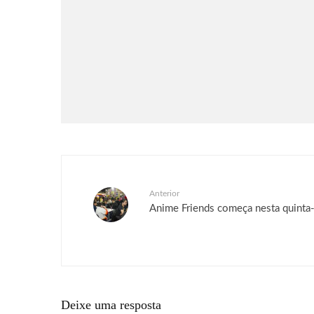
Música
O terceiro álbum de Gracie
Abrams, “Daughter From Hell”,
já está disponível
Anterior
Anime Friends começa nesta quinta-
Deixe uma resposta