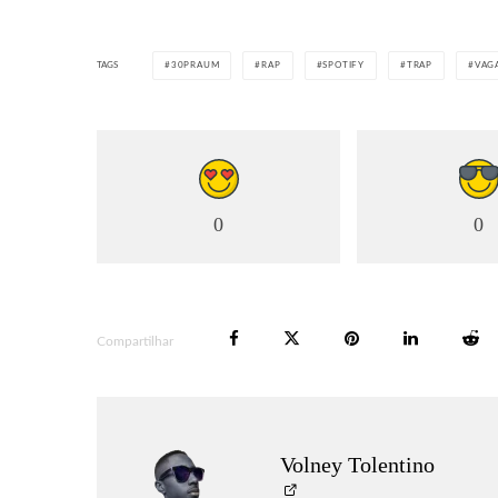
TAGS
30PRAUM
RAP
SPOTIFY
TRAP
VAG
0
0
Compartilhar
Volney Tolentino