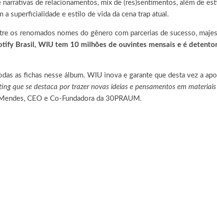
de narrativas de relacionamentos, mix de (res)sentimentos, além de e
 superficialidade e estilo de vida da cena trap atual.
entre os renomados nomes do gênero com parcerias de sucesso, maj
tify Brasil, WIU tem 10 milhões de ouvintes mensais e é detento
todas as fichas nesse álbum. WIU inova e garante que desta vez a ap
ing que se destaca por trazer novas ideias e pensamentos em materiais 
 Mendes, CEO e Co-Fundadora da 30PRAUM.