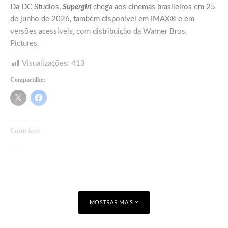
Da DC Studios,
Supergirl
chega aos cinemas brasileiros em 25
de junho de 2026, também disponível em IMAX® e em
versões acessíveis, com distribuição da Warner Bros.
Pictures.
Visualizações:
413
Compartilhe:
Curtir isso:
Carregando...
MOSTRAR MAIS