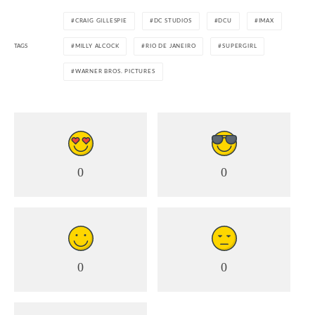
CRAIG GILLESPIE
DC STUDIOS
DCU
IMAX
TAGS
MILLY ALCOCK
RIO DE JANEIRO
SUPERGIRL
WARNER BROS. PICTURES
0
0
0
0